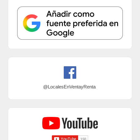
@LocalesEnVentayRenta